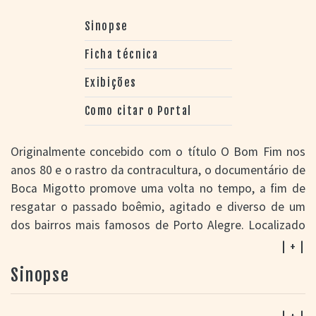
Sinopse
Ficha técnica
Exibições
Como citar o Portal
Originalmente concebido com o título O Bom Fim nos
anos 80 e o rastro da contracultura, o documentário de
Boca Migotto promove uma volta no tempo, a fim de
resgatar o passado boêmio, agitado e diverso de um
dos bairros mais famosos de Porto Alegre. Localizado
próximo da zona central da capital gaúcha, e conhecido
| + |
como "o bairro dos judeus da cidade", o Bom Fim viveu
Sinopse
um período de grande efervescência cultural no período
que marca o fim da ditadura militar (1964-1985) e início