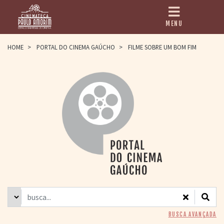
MENU
HOME
HOME
>
PORTAL DO CINEMA GAÚCHO
>
FILME SOBRE UM BOM FIM
CINEMATECA
PAULO AMORIM
> HISTÓRIA
> HOMENAGEADOS
> EQUIPE
> ASSOCIAÇÃO DOS
AMIGOS
> BIBLIOTECA
ROMEU GRIMALDI
PROGRAMAÇÃO
> FILMES EM
CARTAZ
> GRADE SEMANAL
> PREÇOS E
BUSCA AVANÇADA
DESCONTOS