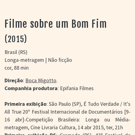
> SALAS
> ARQUIVO
PORTAL DO
Filme sobre um Bom Fim
CINEMA GAÚCHO
> APRESENTAÇÃO
(2015)
> BUSCA AVANÇADA
> LISTA DE FILMES
Brasil (RS)
> FILMOGRAFIAS DE
Longa-metragem | Não ficção
CINEASTAS
cor, 88 min
> DISCOGRAFIAS
> BIBLIOGRAFIAS
Direção
:
Boca Migotto
.
CONTATO E
Companhia produtora
: Epifania Filmes
LOCALIZAÇÃO
Primeira exibição
: São Paulo (SP), É Tudo Verdade / It's
All True 20º Festival Internacional de Documentários [9-
16 abr]-Competição Brasileira: Longa ou Média-
metragem, Cine Livraria Cultura, 14 abr 2015, ter, 21h