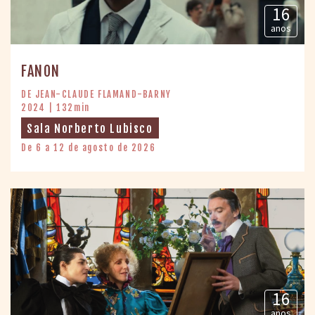
16
anos
FANON
DE JEAN-CLAUDE FLAMAND-BARNY
2024 | 132min
Sala Norberto Lubisco
De 6 a 12 de agosto de 2026
16
anos