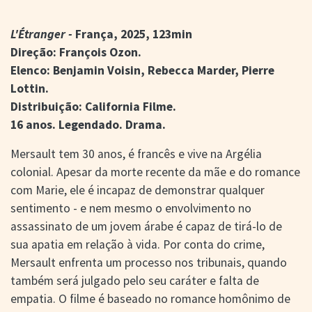
> SALAS
> ARQUIVO
L'Étranger -
França, 2025, 123min
PORTAL DO
Direção: François Ozon.
CINEMA GAÚCHO
Elenco: Benjamin Voisin, Rebecca Marder, Pierre
> APRESENTAÇÃO
Lottin.
> BUSCA AVANÇADA
Distribuição: California Filme.
> LISTA DE FILMES
16 anos. Legendado. Drama.
> FILMOGRAFIAS DE
CINEASTAS
Mersault tem 30 anos, é francês e vive na Argélia
> DISCOGRAFIAS
> BIBLIOGRAFIAS
colonial. Apesar da morte recente da mãe e do romance
com Marie, ele é incapaz de demonstrar qualquer
CONTATO E
sentimento - e nem mesmo o envolvimento no
LOCALIZAÇÃO
assassinato de um jovem árabe é capaz de tirá-lo de
sua apatia em relação à vida. Por conta do crime,
Mersault enfrenta um processo nos tribunais, quando
também será julgado pelo seu caráter e falta de
empatia. O filme é baseado no romance homônimo de