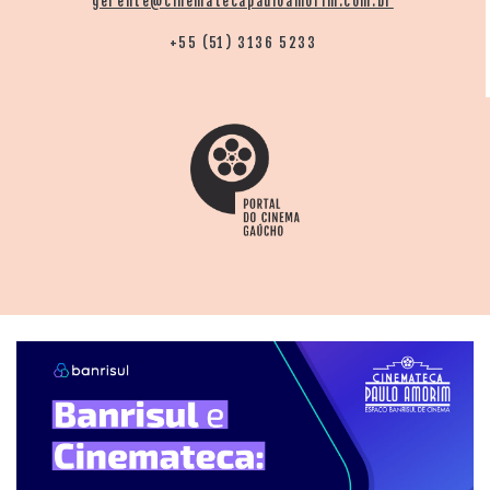
gerente@cinematecapauloamorim.com.br
+55 (51) 3136 5233