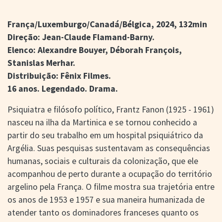
> SALAS
> ARQUIVO
França/Luxemburgo/Canadá/Bélgica, 2024, 132min
PORTAL DO
Direção: Jean-Claude Flamand-Barny.
CINEMA GAÚCHO
Elenco: Alexandre Bouyer, Déborah François,
> APRESENTAÇÃO
Stanislas Merhar.
> BUSCA AVANÇADA
Distribuição: Fênix Filmes.
> LISTA DE FILMES
16 anos. Legendado. Drama.
> FILMOGRAFIAS DE
CINEASTAS
Psiquiatra e filósofo político, Frantz Fanon (1925 - 1961)
> DISCOGRAFIAS
> BIBLIOGRAFIAS
nasceu na ilha da Martinica e se tornou conhecido a
partir do seu trabalho em um hospital psiquiátrico da
CONTATO E
Argélia. Suas pesquisas sustentavam as consequências
LOCALIZAÇÃO
humanas, sociais e culturais da colonização, que ele
acompanhou de perto durante a ocupação do território
argelino pela França. O filme mostra sua trajetória entre
os anos de 1953 e 1957 e sua maneira humanizada de
atender tanto os dominadores franceses quanto os