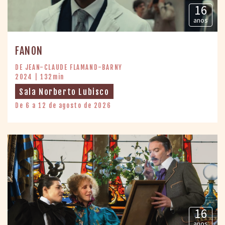
16
anos
FANON
DE JEAN-CLAUDE FLAMAND-BARNY
2024 | 132min
Sala Norberto Lubisco
De 6 a 12 de agosto de 2026
16
anos