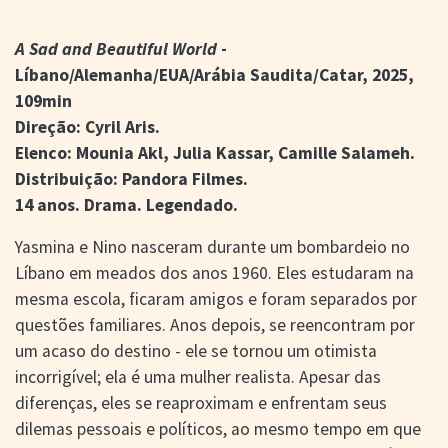
> SALAS
> ARQUIVO
A Sad and Beautiful World
-
PORTAL DO
Líbano/Alemanha/EUA/Arábia Saudita/Catar, 2025,
CINEMA GAÚCHO
109min
> APRESENTAÇÃO
Direção: Cyril Aris.
> BUSCA AVANÇADA
Elenco: Mounia Akl, Julia Kassar, Camille Salameh.
> LISTA DE FILMES
Distribuição: Pandora Filmes.
> FILMOGRAFIAS DE
14 anos. Drama. Legendado.
CINEASTAS
> DISCOGRAFIAS
> BIBLIOGRAFIAS
Yasmina e Nino nasceram durante um bombardeio no
Líbano em meados dos anos 1960. Eles estudaram na
CONTATO E
mesma escola, ficaram amigos e foram separados por
LOCALIZAÇÃO
questões familiares. Anos depois, se reencontram por
um acaso do destino - ele se tornou um otimista
incorrigível; ela é uma mulher realista. Apesar das
diferenças, eles se reaproximam e enfrentam seus
dilemas pessoais e políticos, ao mesmo tempo em que