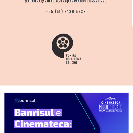
gerente@cinematecapauloamorim.com.br
+55 (51) 3136 5233