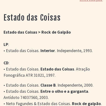
> SALAS
> ARQUIVO
PORTAL DO
Estado das Coisas
CINEMA GAÚCHO
> APRESENTAÇÃO
> BUSCA AVANÇADA
Estado das Coisas > Rock de Galpão
> LISTA DE FILMES
LP
:
> FILMOGRAFIAS DE
CINEASTAS
• Estado das Coisas.
Interior
. Independente, 1993.
> DISCOGRAFIAS
> BIBLIOGRAFIAS
CD
:
CONTATO E
• Estado das Coisas.
Estado das Coisas
. Atração
LOCALIZAÇÃO
Fonográfica ATR 31021, 1997.
• Estado das Coisas.
Classe B
. Independente, 2000.
• Estado das Coisas.
Entre o olho e a garganta
.
Antídoto 74037560, 2003.
• Neto Fagundes & Estado das Coisas.
Rock de galpão
.