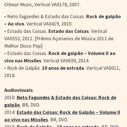
Orbeat Music, Vertical VA0178, 2007.
• Neto Fagundes & Estado das Coisas.
Rock de galpão
– Ao vivo
. Vertical VA0419, 2010.
• Estado das Coisas.
Estado das Coisas
. Vertical
VA0553, 2012. [Prêmio Açorianos de Música 2012 de
Melhor Disco Pop]
• Estado das Coisas.
Rock de galpão – Volume II ao
vivo nas Missões
. Vertical VA0659, 2014.
• Rock de Galpão.
10 anos de estrada
. Vertical VA0011,
2018.
Audiovisuais
:
2010:
Neto Fagundes & Estado das Coisas: Rock de
galpão
. BR, DVD.
2014:
Estado das Coisas: Rock de Galpão – Volume II
ao vivo nas Missões
. BR, DVD.
2018:
Rock de Galpão – 10 anos na estrada
. BR, DVD.