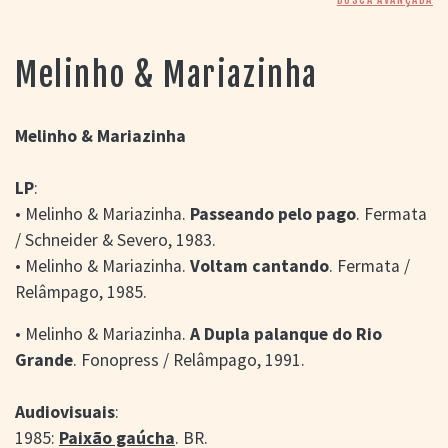
> SALAS
> ARQUIVO
PORTAL DO
Melinho & Mariazinha
CINEMA GAÚCHO
> APRESENTAÇÃO
> BUSCA AVANÇADA
Melinho & Mariazinha
> LISTA DE FILMES
LP
:
> FILMOGRAFIAS DE
CINEASTAS
• Melinho & Mariazinha.
Passeando pelo pago
. Fermata
> DISCOGRAFIAS
/ Schneider & Severo, 1983.
> BIBLIOGRAFIAS
• Melinho & Mariazinha.
Voltam cantando
. Fermata /
CONTATO E
Relâmpago, 1985.
LOCALIZAÇÃO
• Melinho & Mariazinha.
A Dupla palanque do Rio
Grande
. Fonopress / Relâmpago, 1991.
Audiovisuais
:
1985:
Paixão gaúcha
. BR.