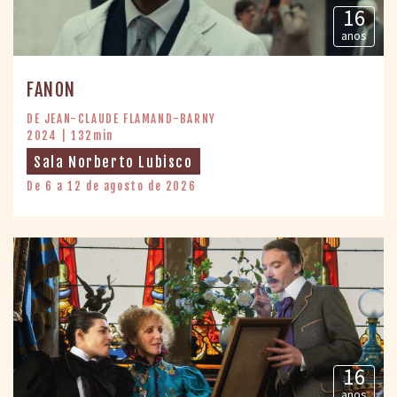
16
anos
FANON
DE JEAN-CLAUDE FLAMAND-BARNY
2024 | 132min
Sala Norberto Lubisco
De 6 a 12 de agosto de 2026
16
anos