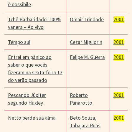
è possibile
Tchê Barbaridade: 100%
Omair Trindade
2001
vanera – Ao vivo
Tempo sul
Cezar Migliorin
2001
Entrei em pânico ao
Felipe M. Guerra
2001
saber o que vocês
fizeram na sexta-feira 13
do verão passado
Pescando Júpiter
Roberto
2001
segundo Huxley
Panarotto
Netto perde sua alma
Beto Souza
,
2001
Tabajara Ruas