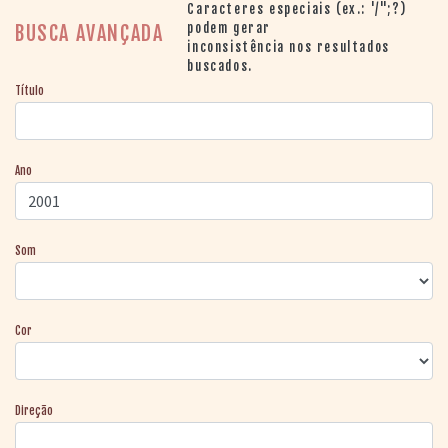
> SALAS
Caracteres especiais (ex.: '/";?)
> ARQUIVO
podem gerar
BUSCA AVANÇADA
inconsistência nos resultados
PORTAL DO
buscados.
CINEMA GAÚCHO
Título
> APRESENTAÇÃO
> BUSCA AVANÇADA
> LISTA DE FILMES
Ano
> FILMOGRAFIAS DE
CINEASTAS
> DISCOGRAFIAS
> BIBLIOGRAFIAS
Som
CONTATO E
LOCALIZAÇÃO
Cor
Direção