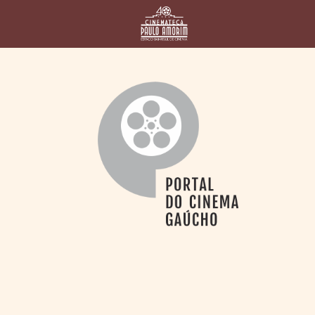
HOME
CINEMATECA
PAULO AMORIM
> HISTÓRIA
> HOMENAGEADOS
> EQUIPE
> ASSOCIAÇÃO DOS
AMIGOS
> BIBLIOTECA
ROMEU GRIMALDI
PROGRAMAÇÃO
> FILMES EM
CARTAZ
> GRADE SEMANAL
> PREÇOS E
DESCONTOS