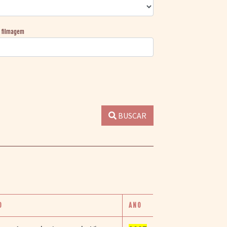
e filmagem
BUSCAR
O
ANO