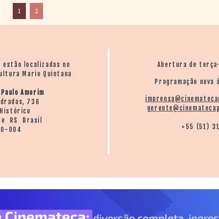
1
2
o estão localizadas no
Abertura de terça
ultura Mario Quintana
Programação nova à
 Paulo Amorim
imprensa@cinemateca
ndradas, 736
gerente@cinematecap
Histórico
re RS Brasil
+55 (51) 3
20-004