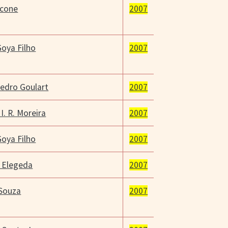
icone
2007
oya Filho
2007
edro Goulart
2007
I. R. Moreira
2007
oya Filho
2007
 Elegeda
2007
 Souza
2007