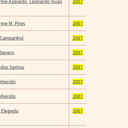
erme Azevedo
,
Leonardo Vivan
2007
rme M. Pires
2007
 Campanhol
2007
 Severo
2007
 dos Santos
2007
nhecido
2007
nhecido
2007
 Elegeda
2007