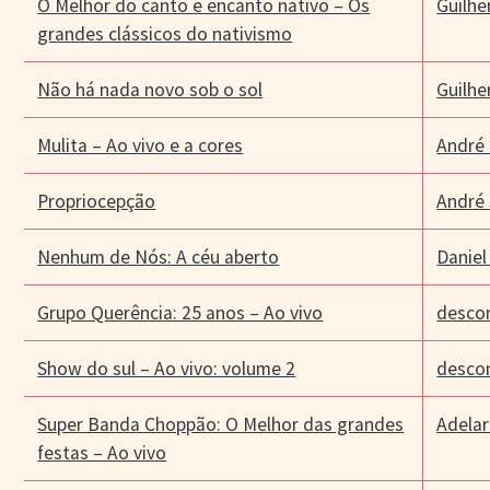
O Melhor do canto e encanto nativo – Os
Guilh
grandes clássicos do nativismo
Não há nada novo sob o sol
Guilhe
Mulita – Ao vivo e a cores
André
Propriocepção
André
Nenhum de Nós: A céu aberto
Daniel
Grupo Querência: 25 anos – Ao vivo
desco
Show do sul – Ao vivo: volume 2
desco
Super Banda Choppão: O Melhor das grandes
Adelar
festas – Ao vivo