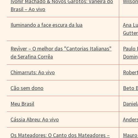
Ivonir Machado & Novos Garotos: Vaneira do
Wilson
Brasil – Ao vivo
Iluminando a face escura da lua
Ana Lu
Gutter
Revìver – O melhor das "Cantorias Italianas"
Paulo
de Serafina Corrêa
Domin
Chimarruts: Ao vivo
Robert
Cão sem dono
Beto 
Meu Brasil
Daniel
Cássia Abreu: Ao vivo
Ander
Os Mateadores: O Canto dos Mateadores –
Mauro