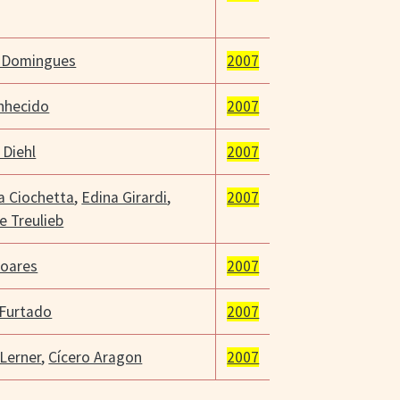
 Domingues
2007
nhecido
2007
Diehl
2007
a Ciochetta
,
Edina Girardi
,
2007
e Treulieb
Soares
2007
 Furtado
2007
Lerner
,
Cícero Aragon
2007