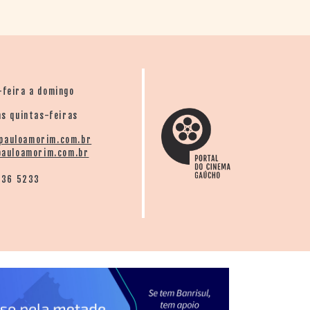
-feira a domingo
s quintas-feiras
pauloamorim.com.br
auloamorim.com.br
136 5233