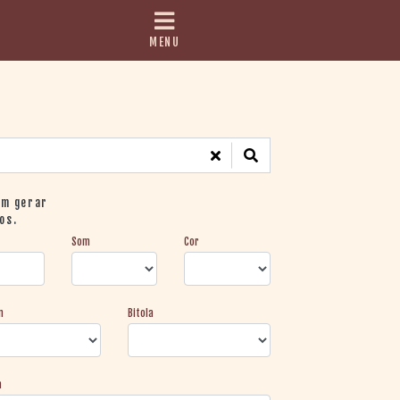
MENU
em gerar
os.
Som
Cor
m
Bitola
a