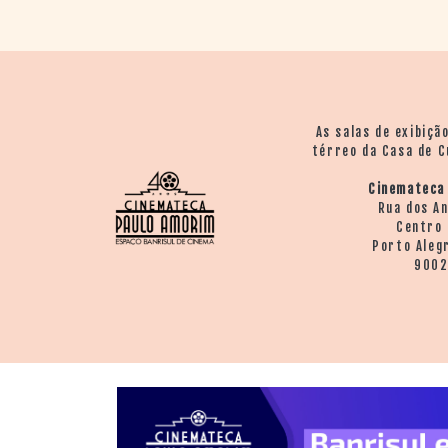
As salas de exibiçã
térreo da Casa de C
Cinemateca
Rua dos A
Centro 
Porto Aleg
900