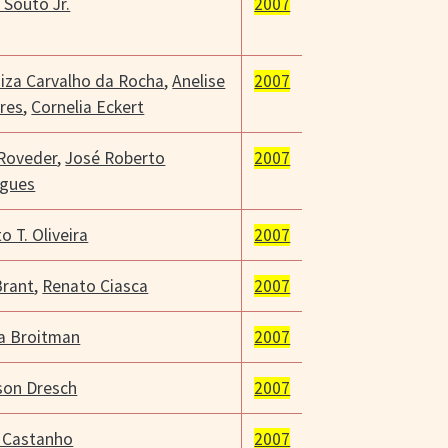
 Souto Jr.
2007
iza Carvalho da Rocha
,
Anelise
2007
res
,
Cornelia Eckert
 Roveder
,
José Roberto
2007
gues
o T. Oliveira
2007
Brant
,
Renato Ciasca
2007
a Broitman
2007
son Dresch
2007
 Castanho
2007